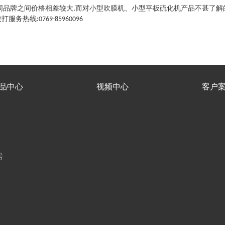
同品牌之间价格相差较大
而对小型吹膜机、小型平板硫化机产品不甚了解
,
拨打服务热线
:0769-85960096
品中心
视频中心
客户
号