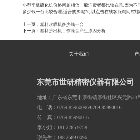
小型平板硫化机价格问题相信一般消费者都比较在意
因为不
,
多少钱一台比较合理
适合购买呢
可以点击在线客服询问
或
,
?
!
上一页：
塑料吹膜机多少钱一台
下一页：
塑料挤出机工作噪音产生原因分析
关于我们
产
东莞市世研精密仪器有限公司
地址：广东省东莞市厚街镇厚街社区兴元路23
电 话：0769-85960096/0769-85990016
传 真：0769-85990016
李小姐：181 2285 9758
谢先生：188 2689 0096